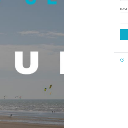
HASŁ
