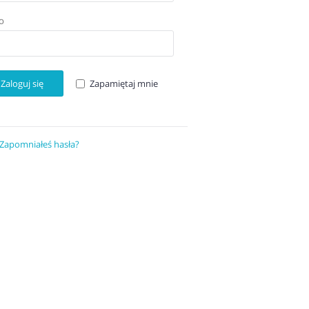
O
Zaloguj się
Zapamiętaj mnie
Zapomniałeś hasła?
Odzyskaj